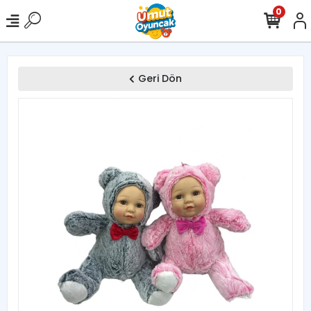
0
Geri Dön