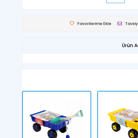
Favorilerime Ekle
Tavsiy
Ürün A