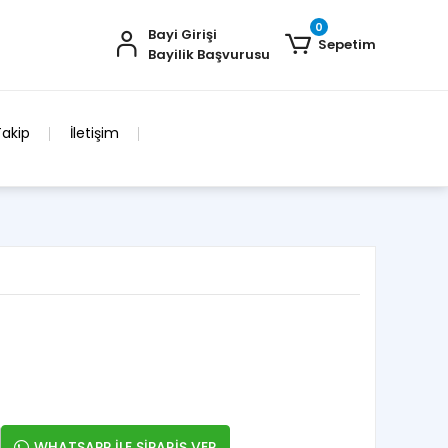
0
Bayi Girişi
Sepetim
Bayilik Başvurusu
Takip
İletişim
WHATSAPP İLE SİPARİŞ VER