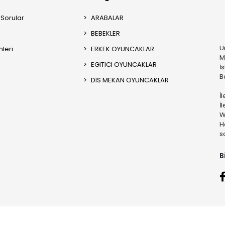
 Sorular
ARABALAR
BEBEKLER
U
mleri
ERKEK OYUNCAKLAR
M
EGITICI OYUNCAKLAR
İ
B
DIS MEKAN OYUNCAKLAR
İ
İ
W
H
s
B