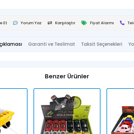
e Et
Yorum Yaz
Karşılaştır
Fiyat Alarmı
Tel
çıklaması
Garanti ve Teslimat
Taksit Seçenekleri
Yo
Benzer Ürünler