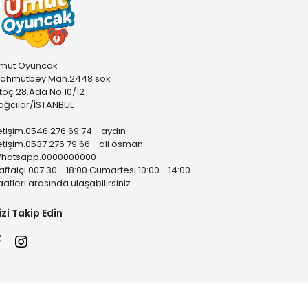
mut Oyuncak
ahmutbey Mah.2448 sok
stoç 28.Ada No:10/12
ağcılar/İSTANBUL
letişim.0546 276 69 74 - aydın
letişim.0537 276 79 66 - ali osman
hatsapp.0000000000
aftaiçi 007:30 - 18:00 Cumartesi 10:00 - 14:00
aatleri arasında ulaşabilirsiniz.
izi Takip Edin