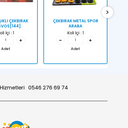
ŞIKLI ÇEKBIRAK
ÇEKBIRAK METAL SPOR
ÇE
VOS[144]
ARABA
oli İçi :
1
Koli İçi :
1
Adet
Adet
 Hizmetleri
0546 276 69 74