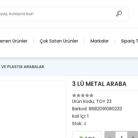
lenen Ürünler
Çok Satan Ürünler
Markalar
Sipariş 
 VE PLASTIK ARABALAR
3 LÜ METAL ARABA
Ürün Kodu:
TOY 23
Barkod:
8682091080233
Koli İçi:
1
Stok:
4