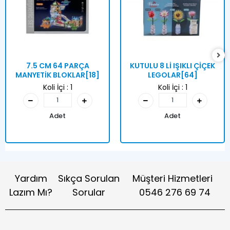
7.5 CM 64 PARÇA
KUTULU 8 Lİ IŞIKLI ÇİÇEK
MANYETİK BLOKLAR[18]
LEGOLAR[64]
Koli İçi :
1
Koli İçi :
1
Adet
Adet
Yardım
Sıkça Sorulan
Müşteri Hizmetleri
Lazım Mı?
Sorular
0546 276 69 74