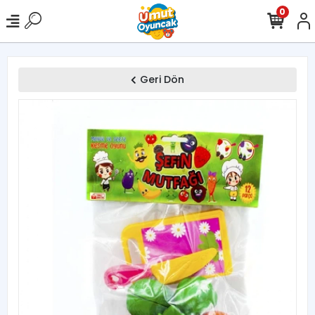
0
Geri Dön