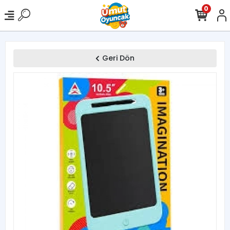
0
Geri Dön