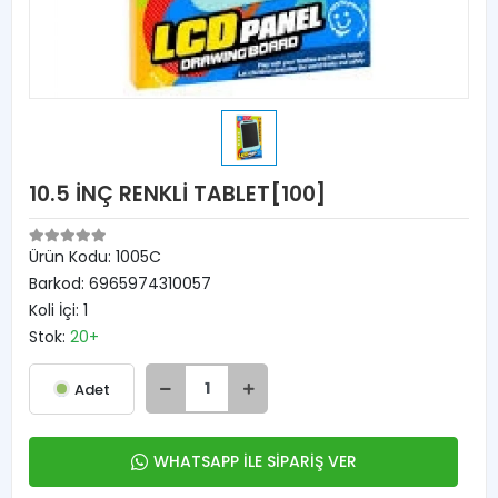
10.5 İNÇ RENKLİ TABLET[100]
Ürün Kodu:
1005C
Barkod:
6965974310057
Koli İçi:
1
Stok:
20+
Adet
WHATSAPP İLE SİPARİŞ VER