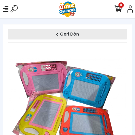
0
Geri Dön